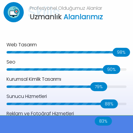
Skills
Profesyonel Olduğumuz Alanlar
Uzmanlık
Alanlarımız
Web Tasarım
98%
Seo
90%
Kurumsal Kimlik Tasarımı
79%
Sunucu Hizmetleri
88%
Reklam ve Fotoğraf Hizmetleri
83%