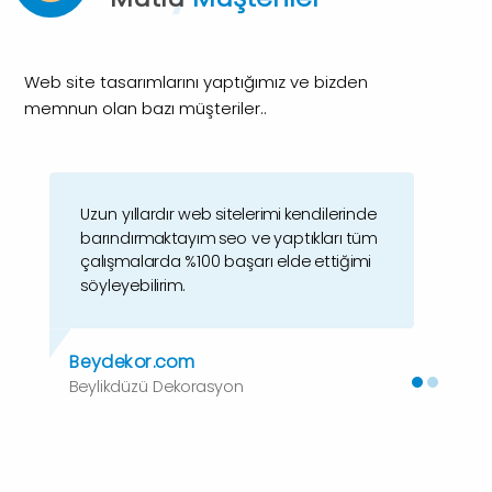
Web site tasarımlarını yaptığımız ve bizden
memnun olan bazı müşteriler..
Uzun yıllardır web sitelerimi kendilerinde
Sitemin tasarımını yaptıktan sonra
barındırmaktayım seo ve yaptıkları tüm
istediğim kelimelerde ilk sıraya getirdiler
çalışmalarda %100 başarı elde ettiğimi
kendilerine çok teşekkür ederim ve
söyleyebilirim.
kesinlikle referans olabilirim.
Beydekor.com
Karamanparke.com
Beylikdüzü Dekorasyon
Beylikdüzü Parke