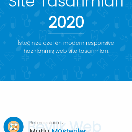
Site Tasarımları
2020
İsteğinize özel en modern responsive
hazırlanmış web site tasarımları.
Beylik Web
Referanslarımız
Mutlu
Müşteriler