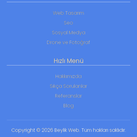
Web Tasarım
Seo
Sosyal Medya
Drone ve Fotoğraf
Hızlı Menü
Hakkımızda
Sıkça Sorulanlar
Referanslar
Blog
Copyright © 2026 Beylik Web. Tüm hakları saklıdır.