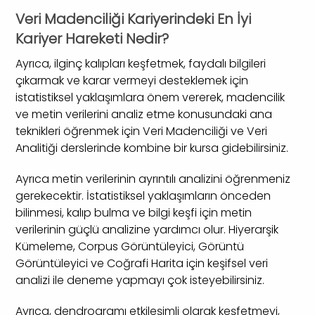
Veri Madenciliği Kariyerindeki En İyi
Kariyer Hareketi Nedir?
Ayrıca, ilginç kalıpları keşfetmek, faydalı bilgileri
çıkarmak ve karar vermeyi desteklemek için
istatistiksel yaklaşımlara önem vererek, madencilik
ve metin verilerini analiz etme konusundaki ana
teknikleri öğrenmek için Veri Madenciliği ve Veri
Analitiği derslerinde kombine bir kursa gidebilirsiniz.
Ayrıca metin verilerinin ayrıntılı analizini öğrenmeniz
gerekecektir. İstatistiksel yaklaşımların önceden
bilinmesi, kalıp bulma ve bilgi keşfi için metin
verilerinin güçlü analizine yardımcı olur. Hiyerarşik
Kümeleme, Corpus Görüntüleyici, Görüntü
Görüntüleyici ve Coğrafi Harita için keşifsel veri
analizi ile deneme yapmayı çok isteyebilirsiniz.
Ayrıca, dendrogramı etkileşimli olarak keşfetmeyi,