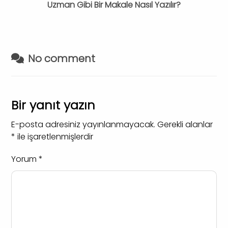
Uzman Gibi Bir Makale Nasıl Yazılır?
No comment
Bir yanıt yazın
E-posta adresiniz yayınlanmayacak.
Gerekli alanlar
*
ile işaretlenmişlerdir
Yorum
*