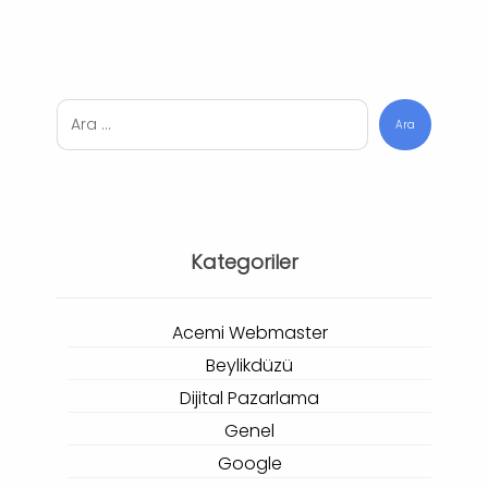
Ara
Kategoriler
Acemi Webmaster
Beylikdüzü
Dijital Pazarlama
Genel
Google