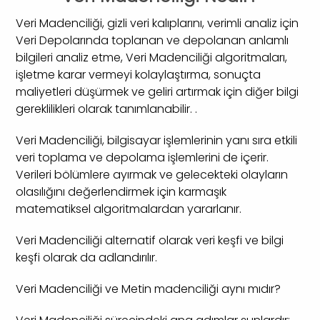
Veri Madenciliği, gizli veri kalıplarını, verimli analiz için
Veri Depolarında toplanan ve depolanan anlamlı
bilgileri analiz etme, Veri Madenciliği algoritmaları,
işletme karar vermeyi kolaylaştırma, sonuçta
maliyetleri düşürmek ve geliri artırmak için diğer bilgi
gereklilikleri olarak tanımlanabilir. .
Veri Madenciliği, bilgisayar işlemlerinin yanı sıra etkili
veri toplama ve depolama işlemlerini de içerir.
Verileri bölümlere ayırmak ve gelecekteki olayların
olasılığını değerlendirmek için karmaşık
matematiksel algoritmalardan yararlanır.
Veri Madenciliği alternatif olarak veri keşfi ve bilgi
keşfi olarak da adlandırılır.
Veri Madenciliği ve Metin madenciliği aynı mıdır?