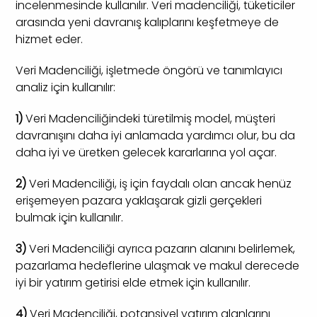
incelenmesinde kullanılır. Veri madenciliği, tüketiciler
arasında yeni davranış kalıplarını keşfetmeye de
hizmet eder.
Veri Madenciliği, işletmede öngörü ve tanımlayıcı
analiz için kullanılır:
1)
Veri Madenciliğindeki türetilmiş model, müşteri
davranışını daha iyi anlamada yardımcı olur, bu da
daha iyi ve üretken gelecek kararlarına yol açar.
2)
Veri Madenciliği, iş için faydalı olan ancak henüz
erişemeyen pazara yaklaşarak gizli gerçekleri
bulmak için kullanılır.
3)
Veri Madenciliği ayrıca pazarın alanını belirlemek,
pazarlama hedeflerine ulaşmak ve makul derecede
iyi bir yatırım getirisi elde etmek için kullanılır.
4)
Veri Madenciliği, potansiyel yatırım alanlarını