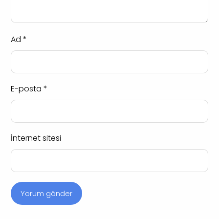
Ad
*
E-posta
*
İnternet sitesi
Yorum gönder