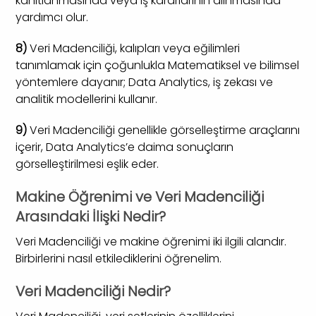
kanıtlanmasında veya iş kararlarının alınmasında
yardımcı olur.
8)
Veri Madenciliği, kalıpları veya eğilimleri
tanımlamak için çoğunlukla Matematiksel ve bilimsel
yöntemlere dayanır; Data Analytics, iş zekası ve
analitik modellerini kullanır.
9)
Veri Madenciliği genellikle görselleştirme araçlarını
içerir, Data Analytics’e daima sonuçların
görselleştirilmesi eşlik eder.
Makine Öğrenimi ve Veri Madenciliği
Arasındaki İlişki Nedir?
Veri Madenciliği ve makine öğrenimi iki ilgili alandır.
Birbirlerini nasıl etkilediklerini öğrenelim.
Veri Madenciliği Nedir?