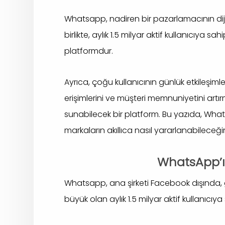
Whatsapp, nadiren bir pazarlamacının dijit
birlikte, aylık 1.5 milyar aktif kullanıcıya 
platformdur.
Ayrıca, çoğu kullanıcının günlük etkileşiml
erişimlerini ve müşteri memnuniyetini art
sunabilecek bir platform. Bu yazıda, Wha
markaların akıllıca nasıl yararlanabileceğ
WhatsApp’ı
Whatsapp, ana şirketi Facebook dışında,
büyük olan aylık 1.5 milyar aktif kullanıcıya 