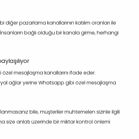
diğer pazarlama kanallarının katılım oranları ile
. İnsanların bağlı olduğu bir kanala girme, herhangi
paylaşılıyor
 özel mesajlaşma kanallarını ifade eder.
syal ağlar yerine Whatsapp gibi özel mesajlaşma
anmasanız bile, müşteriler muhtemelen sizinle ilgili
 size anlatı üzerinde bir miktar kontrol önlemi