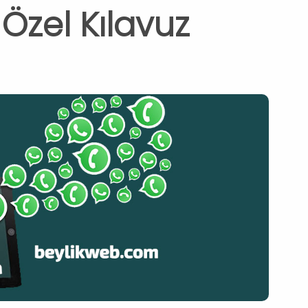
Özel Kılavuz