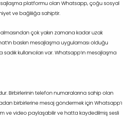
esajlaşma platformu olan Whatsapp, çoğu sosyal
et ve bağlılığa sahiptir.
r almasından çok yakın zamana kadar uzak
hat’ın baskın mesajlaşma uygulaması olduğu
sadık kullanıcıları var. Whatsapp’ın mesajlaşma
ur. Birbirlerinin telefon numaralarına sahip olan
olmadan birbirlerine mesaj göndermek için Whatsapp’ı
 resim ve video paylaşabilir ve hatta kaydedilmiş sesli