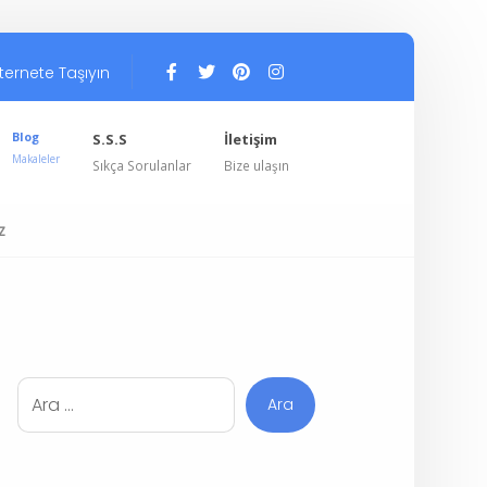
nternete Taşıyın
Blog
S.S.S
İletişim
Makaleler
Sıkça Sorulanlar
Bize ulaşın
z
Ara