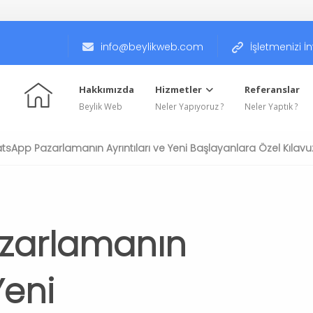
info@beylikweb.com
İşletmenizi İ
Hakkımızda
Hizmetler
Referanslar
Beylik Web
Neler Yapıyoruz ?
Neler Yaptık ?
sApp Pazarlamanın Ayrıntıları ve Yeni Başlayanlara Özel Kılavu
zarlamanın
Yeni