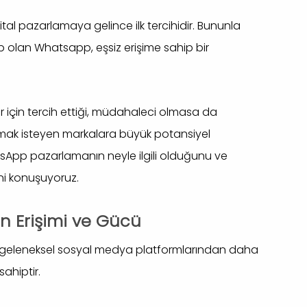
al pazarlamaya gelince ilk tercihidir. Bununla
sahip olan Whatsapp, eşsiz erişime sahip bir
er için tercih ettiği, müdahaleci olmasa da
ırmak isteyen markalara büyük potansiyel
tsApp pazarlamanın neyle ilgili olduğunu ve
ini konuşuyoruz.
n Erişimi ve Gücü
 geleneksel sosyal medya platformlarından daha
sahiptir.